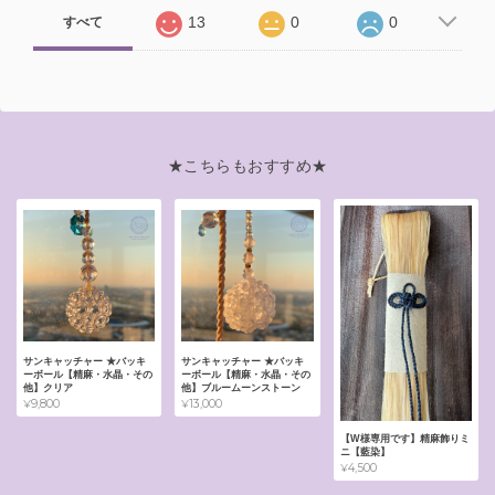
13
0
0
すべて
★こちらもおすすめ★
サンキャッチャー ★バッキ
サンキャッチャー ★バッキ
ーボール【精麻・水晶・その
ーボール【精麻・水晶・その
他】クリア
他】ブルームーンストーン
¥9,800
¥13,000
【W様専用です】精麻飾りミ
ニ【藍染】
¥4,500