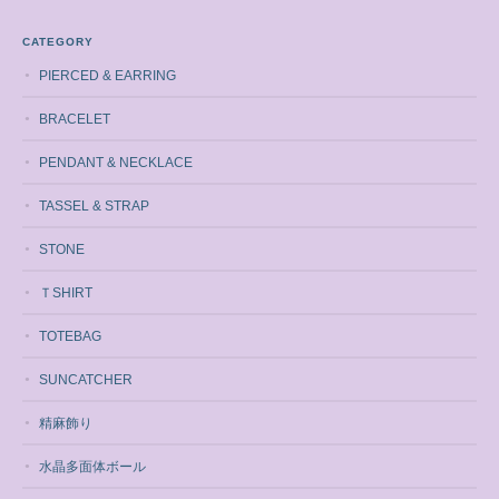
CATEGORY
PIERCED & EARRING
BRACELET
PENDANT & NECKLACE
TASSEL & STRAP
STONE
ＴSHIRT
TOTEBAG
SUNCATCHER
精麻飾り
水晶多面体ボール