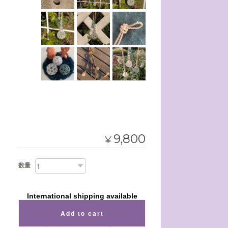
9,800
¥
数量
International shipping available
Add to cart