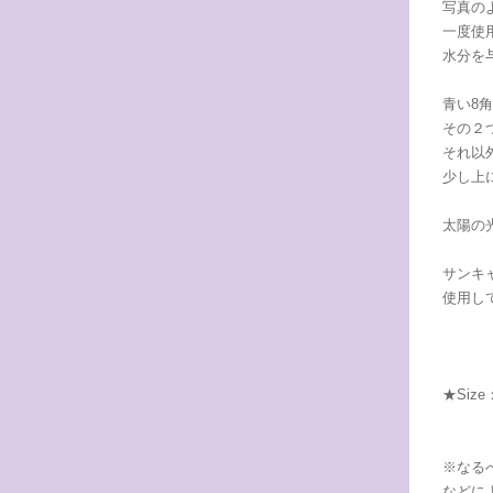
写真の
一度使
水分を
青い8
その２
それ以
少し上
太陽の
サンキ
使用し
★Siz
※なる
などに