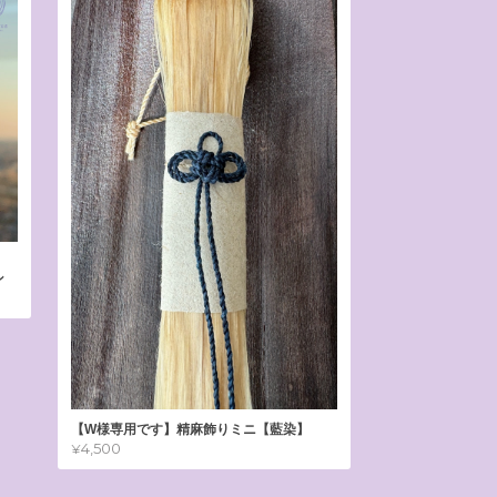
ン
【W様専用です】精麻飾りミニ【藍染】
¥4,500