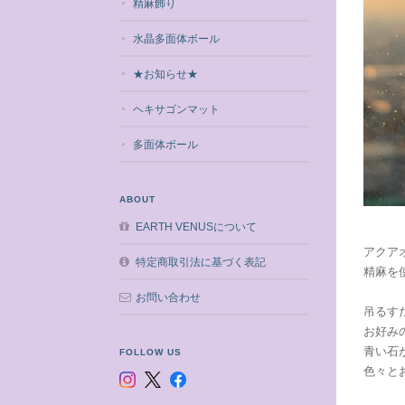
精麻飾り
水晶多面体ボール
★お知らせ★
ヘキサゴンマット
多面体ボール
ABOUT
EARTH VENUSについて
アクア
特定商取引法に基づく表記
精麻を
お問い合わせ
吊るす
お好み
青い石
FOLLOW US
色々と