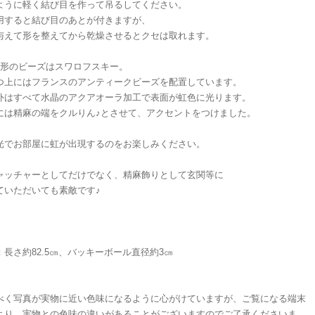
ように軽く結び目を作って吊るしてください。
用すると結び目のあとが付きますが、
与えて形を整えてから乾燥させるとクセは取れます。
角形のビーズはスワロフスキー。
つ上にはフランスのアンティークビーズを配置しています。
外はすべて水晶のアクアオーラ加工で表面が虹色に光ります。
には精麻の端をクルりん♪とさせて、アクセントをつけました。
光でお部屋に虹が出現するのをお楽しみください。
ャッチャーとしてだけでなく、精麻飾りとして玄関等に
ていただいても素敵です♪
e：長さ約82.5㎝、バッキーボール直径約3㎝
べく写真が実物に近い色味になるように心がけていますが、ご覧になる端末
より、実物との色味の違いがあることがございますのでご了承くださいま