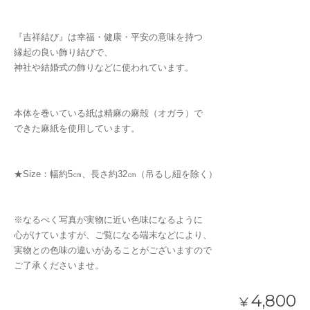
『吉祥結び』は幸福・健康・平安の意味を持つ
縁起の良い飾り結びで、
神社や結婚式の飾りなどに使われています。
本体を巻いている紙は精麻の麻殻（オガラ）で
できた麻紙を使用しています。
★Size：幅約5㎝、長さ約32㎝（吊るし紐を除く）
※なるべく写真が実物に近い色味になるように
心がけていますが、ご覧になる端末などにより、
実物との色味の違いがあることがございますので
ご了承くださいませ。
4,800
¥