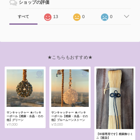
ショップの評価
13
0
0
すべて
★こちらもおすすめ★
サンキャッチャー ★バッキ
サンキャッチャー ★バッキ
ーボール【精麻・水晶・その
ーボール【精麻・水晶・その
他】グリーン
他】ブルームーンストーン
¥11,000
¥13,000
【W様専用です】精麻飾りミ
ニ【藍染】