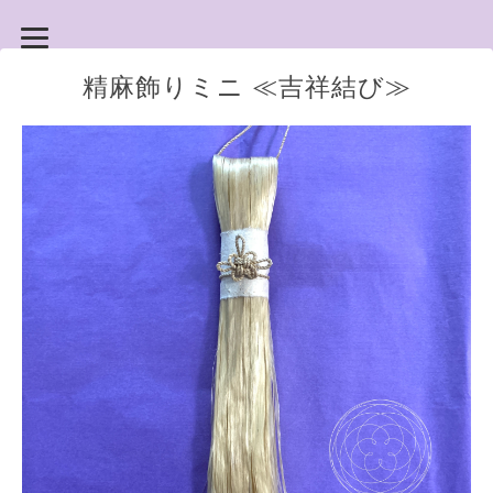
精麻飾りミニ ≪吉祥結び≫