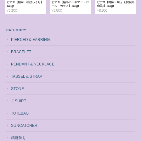
ピアス【精麻・松ぼっくり】
ピアス【極小ハーキマー・パ
ピアス【精麻・勾玉（糸魚川
14kgf
ール・ガラス】14kgf
翡翠)】14kgf
¥3,300
¥2,800
¥9,800
CATEGORY
PIERCED & EARRING
BRACELET
PENDANT & NECKLACE
TASSEL & STRAP
STONE
ＴSHIRT
TOTEBAG
SUNCATCHER
精麻飾り