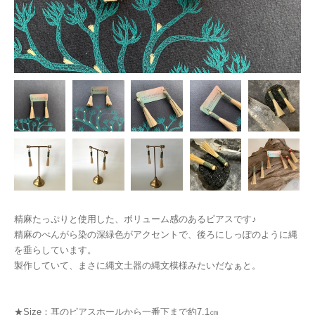
精麻たっぷりと使用した、ボリューム感のあるピアスです♪
精麻のべんがら染の深緑色がアクセントで、後ろにしっぽのように縄
を垂らしています。
製作していて、まさに縄文土器の縄文模様みたいだなぁと。
★Size：耳のピアスホールから一番下まで約7.1㎝