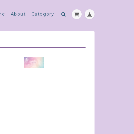
me
About
Category