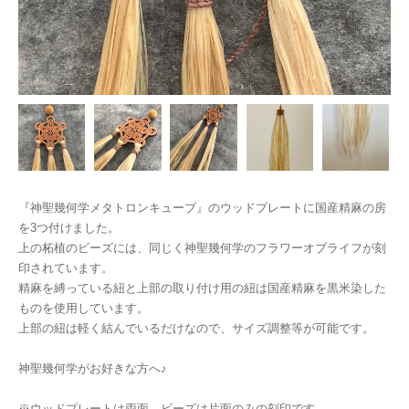
『神聖幾何学メタトロンキューブ』のウッドプレートに国産精麻の房
を3つ付けました。
上の柘植のビーズには、同じく神聖幾何学のフラワーオブライフが刻
印されています。
精麻を縛っている紐と上部の取り付け用の紐は国産精麻を黒米染した
ものを使用しています。
上部の紐は軽く結んでいるだけなので、サイズ調整等が可能です。
神聖幾何学がお好きな方へ♪
※ウッドプレートは両面、ビーズは片面のみの刻印です。