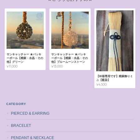
サンキャッチャー ★バッキ
サンキャッチャー ★バッキ
ーボール【精麻・水晶・その
ーボール【精麻・水晶・その
他】グリーン
他】ブルームーンストーン
¥11,000
¥13,000
【W様専用です】精麻飾りミ
ニ【藍染】
¥4,500
CATEGORY
PIERCED & EARRING
BRACELET
PENDANT & NECKLACE