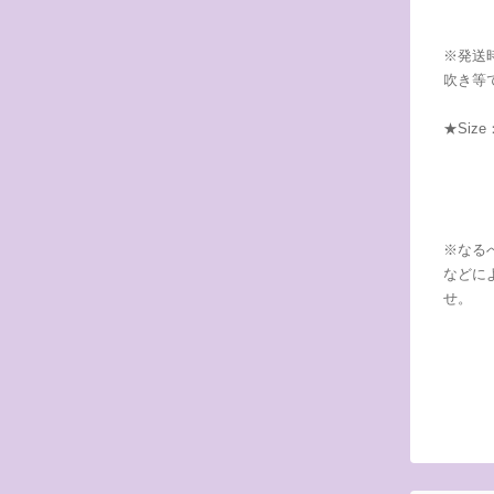
※発送
吹き等
★Siz
長さ：
厚さ
※なる
などに
せ。