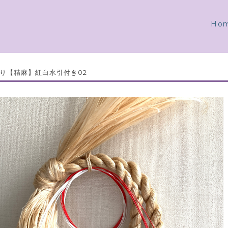
Ho
り【精麻】紅白水引付き02