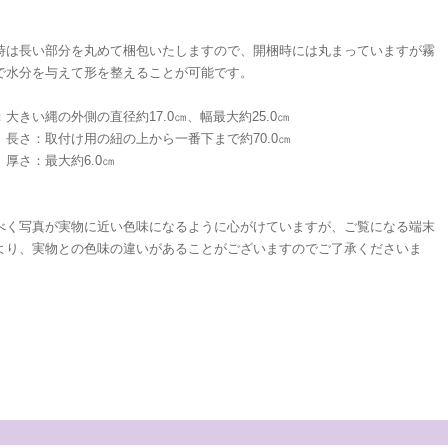
時は長い部分を丸めて梱包いたしますので、開梱時には丸まっていますが霧
で水分を与えて形を整えることが可能です。
e：大きい縄の外側の直径約17.0㎝、幅最大約25.0㎝
取付け用の紐の上から一番下まで約70.0㎝
：最大約6.0㎝
べく写真が実物に近い色味になるように心がけていますが、ご覧になる端末
より、実物との色味の違いがあることがございますのでご了承くださいま