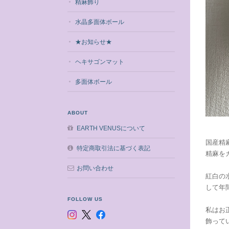
精麻飾り
水晶多面体ボール
★お知らせ★
ヘキサゴンマット
多面体ボール
ABOUT
EARTH VENUSについて
国産精
特定商取引法に基づく表記
精麻を
お問い合わせ
紅白の
して年
FOLLOW US
私はお
飾って