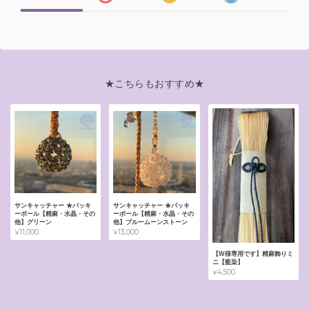
★こちらもおすすめ★
サンキャッチャー ★バッキ
サンキャッチャー ★バッキ
ーボール【精麻・水晶・その
ーボール【精麻・水晶・その
他】グリーン
他】ブルームーンストーン
¥11,000
¥13,000
【W様専用です】精麻飾りミ
ニ【藍染】
¥4,500