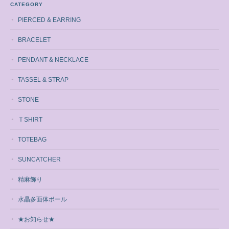
CATEGORY
PIERCED & EARRING
BRACELET
PENDANT & NECKLACE
TASSEL & STRAP
STONE
ＴSHIRT
TOTEBAG
SUNCATCHER
精麻飾り
水晶多面体ボール
★お知らせ★