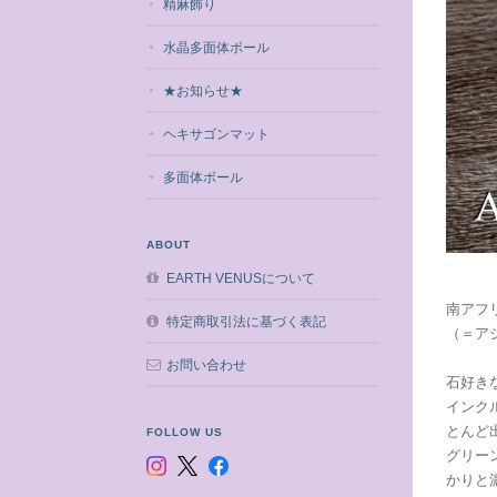
精麻飾り
水晶多面体ボール
★お知らせ★
ヘキサゴンマット
多面体ボール
ABOUT
EARTH VENUSについて
南アフ
特定商取引法に基づく表記
（＝ア
お問い合わせ
石好き
インク
とんど
FOLLOW US
グリー
かりと