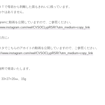
ＤＴで母岩から剥離した面もきれいに残っています。
カケはありません。
tagramに動画を公開していますので、ご参照ください。
//www.instagram.com/reel/CVSOCLypRSR/?utm_medium=copy_link
の方に♪
スタでこちらのアホイトの動画を公開していますので、ご参照ください。
s://www.instagram.com/reel/CVSOCLypRSR/?utm_medium=copy_link
無料で発送いたします。
：33×27×20㎜、15g