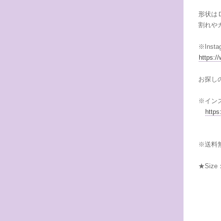
形状は
割れや
※Ins
https:
お探し
※イン
http
※送料
★Size