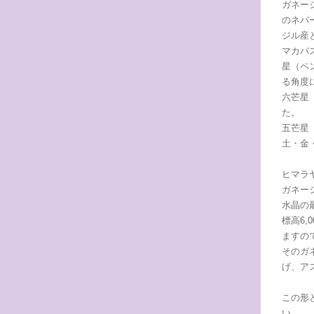
ガネー
のネパ
ジル産
マカバ
星（ペ
る角度
六芒星
た。
五芒星
土・金
ヒマラ
ガネー
水晶の
標高6
ますの
そのガ
げ、ア
この形
い。