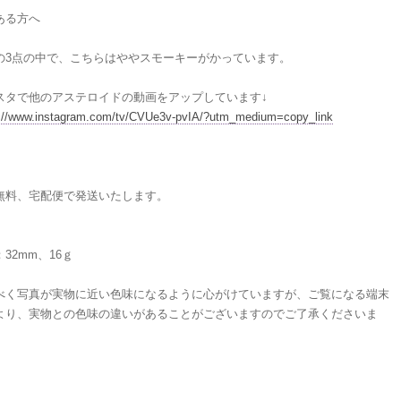
ある方へ
の3点の中で、こちらはややスモーキーがかっています。
スタで他のアステロイドの動画をアップしています↓
s://www.instagram.com/tv/CVUe3v-pvIA/?utm_medium=copy_link
無料、宅配便で発送いたします。
：32mm、16ｇ
べく写真が実物に近い色味になるように心がけていますが、ご覧になる端末
より、実物との色味の違いがあることがございますのでご了承くださいま