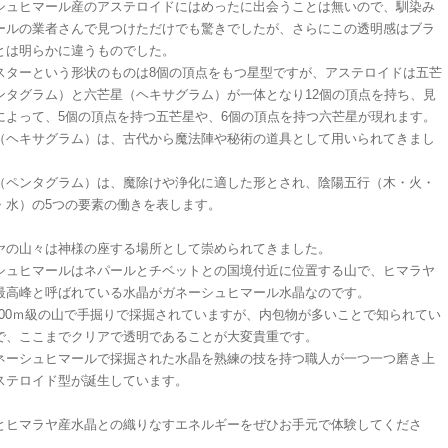
シュヒマール産のアステロイドにはめったに出会うことは無いので、馴染み
ールの業者さんで見つけただけでも驚きでしたが、さらにこの透明感はブラ
とは明らかに違うものでした。
スターという形状のものは8個の頂点をもつ星型ですが、アステロイドは五芒
ンタグラム）と六芒星（ヘキサグラム）が一体となり12個の頂点を持ち、見
によって、5個の頂点を持つ五芒星や、6個の頂点を持つ六芒星が現れます。
（ヘキサグラム）は、古代から魔法陣や秘術の道具として用いられてきまし
（ペンタグラム）は、魔除けや浄化に適した形とされ、陰陽五行（木・火・
・水）の5つの要素の働きを表します。
ヤの山々は神様の座する場所として崇められてきました。
シュヒマールはネパールとチベットとの国境付近に位置する山で、ヒマラヤ
最高峰と呼ばれている水晶がガネーシュヒマール水晶なのです。
,000ｍ級の山で手掘りで採掘されていますが、内包物が多いことで知られてい
で、ここまでクリアで透明であることが大変貴重です。
ネーシュヒマールで採掘された水晶を熟練の技を持つ職人が一つ一つ磨き上
ステロイド型が誕生しています。
とヒマラヤ産水晶との織りなすエネルギーをぜひお手元で体験してくださ