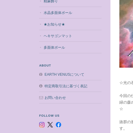
精麻飾り
水晶多面体ボール
★お知らせ★
ヘキサゴンマット
多面体ボール
ABOUT
EARTH VENUSについて
☆光の
特定商取引法に基づく表記
今回の
お問い合わせ
緑の森
☆
FOLLOW US
抜群の
す。