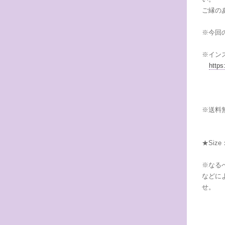
ご縁の
※今回
※イン
http
※送料
★Size
※なる
などに
せ。