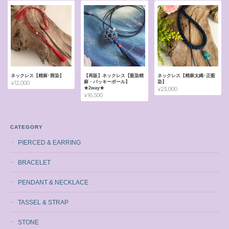
ネックレス【精麻･茜染】
【再販】ネックレス【藍染精
ネックレス【精麻太縄･正藍
麻・バッキーボール】
染】
¥12,000
★2way★
¥23,000
¥16,500
CATEGORY
PIERCED & EARRING
BRACELET
PENDANT & NECKLACE
TASSEL & STRAP
STONE