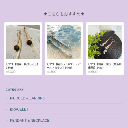
★こちらもおすすめ★
ピアス【精麻・松ぼっくり】
ピアス【極小ハーキマー・パ
ピアス【精麻・勾玉（糸魚川
14kgf
ール・ガラス】14kgf
翡翠)】14kgf
¥3,300
¥2,800
¥9,800
CATEGORY
PIERCED & EARRING
BRACELET
PENDANT & NECKLACE