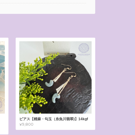
ピアス【精麻・勾玉（糸魚川翡翠)】14kgf
¥9,800