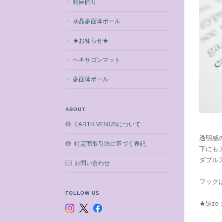
精麻飾り
水晶多面体ボール
★お知らせ★
ヘキサゴンマット
多面体ボール
ABOUT
EARTH VENUSについて
透明感
特定商取引法に基づく表記
下にも
ダブル
お問い合わせ
フック
FOLLOW US
★Siz