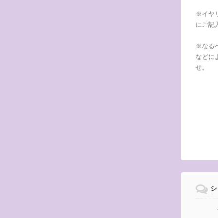
※イヤ
にご記
※なる
などに
せ。
シ