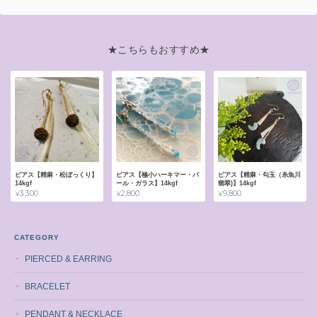
★こちらもおすすめ★
ピアス【精麻・松ぼっくり】
ピアス【極小ハーキマー・パ
ピアス【精麻・勾玉（糸魚川
14kgf
ール・ガラス】14kgf
翡翠)】14kgf
¥3,300
¥2,800
¥9,800
CATEGORY
PIERCED & EARRING
BRACELET
PENDANT & NECKLACE