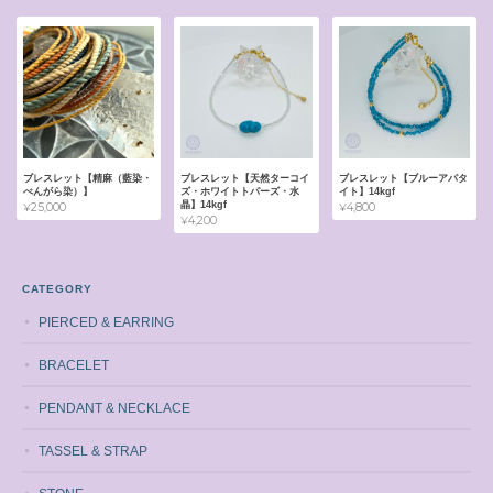
ブレスレット【精麻（藍染・
ブレスレット【天然ターコイ
ブレスレット【ブルーアパタ
べんがら染）】
ズ・ホワイトトパーズ・水
イト】14kgf
晶】14kgf
¥25,000
¥4,800
¥4,200
CATEGORY
PIERCED & EARRING
BRACELET
PENDANT & NECKLACE
TASSEL & STRAP