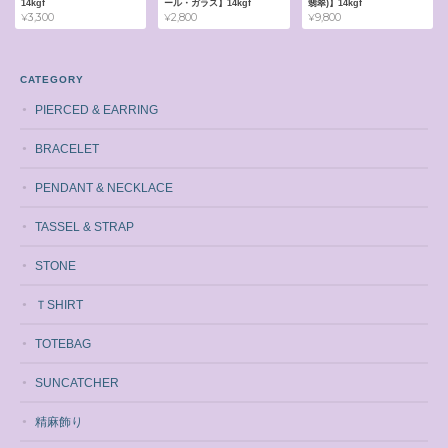
14kgf
ール・ガラス】14kgf
翡翠)】14kgf
¥3,300
¥2,800
¥9,800
CATEGORY
PIERCED & EARRING
BRACELET
PENDANT & NECKLACE
TASSEL & STRAP
STONE
ＴSHIRT
TOTEBAG
SUNCATCHER
精麻飾り