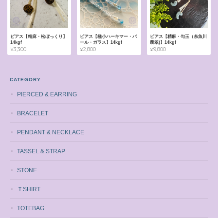
ピアス【精麻・松ぼっくり】
ピアス【極小ハーキマー・パ
ピアス【精麻・勾玉（糸魚川
14kgf
ール・ガラス】14kgf
翡翠)】14kgf
¥3,300
¥2,800
¥9,800
CATEGORY
PIERCED & EARRING
BRACELET
PENDANT & NECKLACE
TASSEL & STRAP
STONE
ＴSHIRT
TOTEBAG